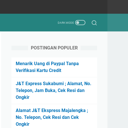
POSTINGAN POPULER
Menarik Uang di Paypal Tanpa
Verifikasi Kartu Credit
J&T Express Sukabumi ; Alamat, No.
Telepon, Jam Buka, Cek Resi dan
Ongkir
Alamat J&T Ekspress Majalengka ;
No. Telepon, Cek Resi dan Cek
Ongkir