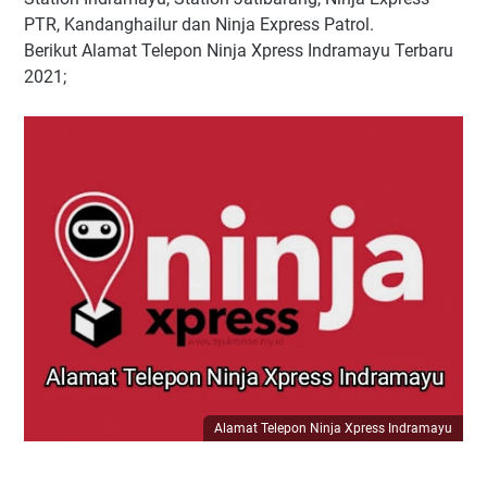
Ninja Xpress Station Indramayu
PTR, Kandanghailur dan Ninja Express Patrol.
Ninja Xpress Station Jatibarang
Berikut Alamat Telepon Ninja Xpress Indramayu Terbaru
KANTOR NINJA EXPRESS PTR
2021;
NINJA EXPRESS KANDANGHAUR
NINJA Express PATROL
Alamat Telepon Ninja Xpress Indramayu