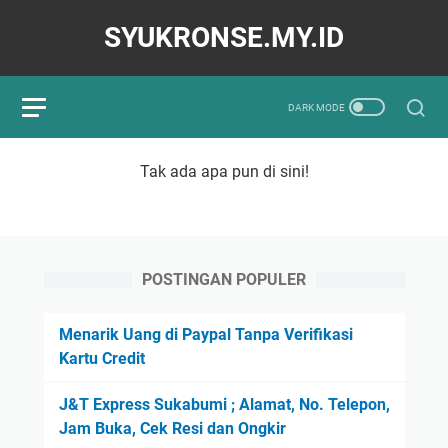
SYUKRONSE.MY.ID
Tak ada apa pun di sini!
POSTINGAN POPULER
Menarik Uang di Paypal Tanpa Verifikasi
Kartu Credit
J&T Express Sukabumi ; Alamat, No. Telepon,
Jam Buka, Cek Resi dan Ongkir