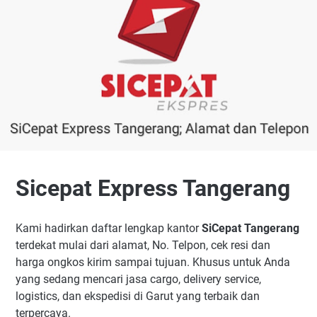
SiCepat Ekspres Batu Ceper
PT. Sicepat Ekspres Ciledug PuriBeta
Sicepat Cimone
SiCepat Ekspres Tangerang Pinang
SiCepat Ekspres Green Lake City G15
SICEPAT EKSPRES GADING SERPONG
SiCepat Ekspres Tangerang Cipondoh
Sicepat Express Cikokol
SiCepat Ekspres Tangerang Neglasari
Sicepat Express Tangerang
Sicepat Ekspres Periuk
SiCepat Ekspres Kembangan
Sicepat Ekspres Pasar Kemis
Kami hadirkan daftar lengkap kantor
SiCepat Tangerang
terdekat mulai dari alamat, No. Telpon, cek resi dan
Sicepat Ekspres Neroktog
harga ongkos kirim sampai tujuan. Khusus untuk Anda
Sicepat Express Pondok Jaya
yang sedang mencari jasa cargo, delivery service,
SICEPAT EXPRESS PAKUJAYA
logistics, dan ekspedisi di Garut yang terbaik dan
SiCepat Ekspres Kamal
terpercaya.