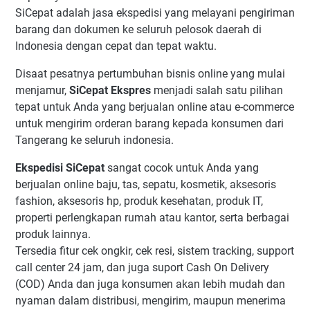
SiCepat Express TGS Ciledug
SiCepat adalah jasa ekspedisi yang melayani pengiriman
barang dan dokumen ke seluruh pelosok daerah di
SiCepat Expres Ruko Bolsena
Indonesia dengan cepat dan tepat waktu.
Si CEPAT EKSPRES D09 JURUMUDI
Sicepat Expres Bintaro
Disaat pesatnya pertumbuhan bisnis online yang mulai
menjamur,
SiCepat Ekspres
menjadi salah satu pilihan
Si cepat Curug
tepat untuk Anda yang berjualan online atau e-commerce
SiCepat Ekspres legoso Pisangan Ciputat timur
untuk mengirim orderan barang kepada konsumen dari
SiCepat Ekspres Tangerang Legok
Tangerang ke seluruh indonesia.
Sicepat Ekspres Setu
Ekspedisi SiCepat
sangat cocok untuk Anda yang
Sicepat Ekspres Jombang
berjualan online baju, tas, sepatu, kosmetik, aksesoris
SICEPAT EKSPRES Cisauk
fashion, aksesoris hp, produk kesehatan, produk IT,
properti perlengkapan rumah atau kantor, serta berbagai
produk lainnya.
Tersedia fitur cek ongkir, cek resi, sistem tracking, support
call center 24 jam, dan juga suport Cash On Delivery
(COD) Anda dan juga konsumen akan lebih mudah dan
nyaman dalam distribusi, mengirim, maupun menerima