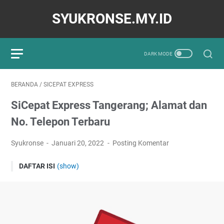
SYUKRONSE.MY.ID
BERANDA
/
SICEPAT EXPRESS
SiCepat Express Tangerang; Alamat dan
No. Telepon Terbaru
Syukronse
Januari 20, 2022
Posting Komentar
DAFTAR ISI
(show)
Alamat dan No. Telepon Sicepat di Tangerang
Sicepat Express Ekspedisi Gading Serpong
Sicepat Ekspres Sangiang